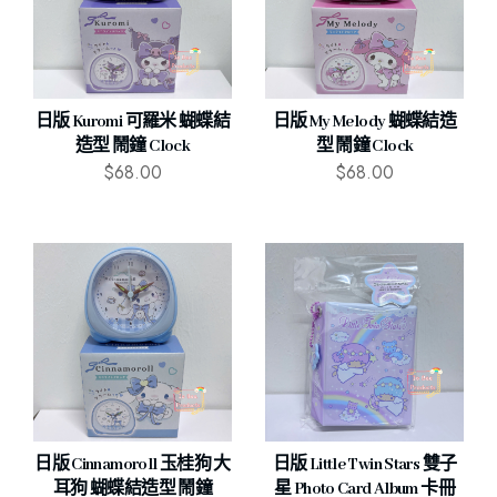
日版 Kuromi 可羅米 蝴蝶結
日版 My Melody 蝴蝶結造
造型 鬧鐘 Clock
型 鬧鐘 Clock
$
68.00
$
68.00
日版 Cinnamoroll 玉桂狗 大
日版 Little Twin Stars 雙子
耳狗 蝴蝶結造型 鬧鐘
星 Photo Card Album 卡冊