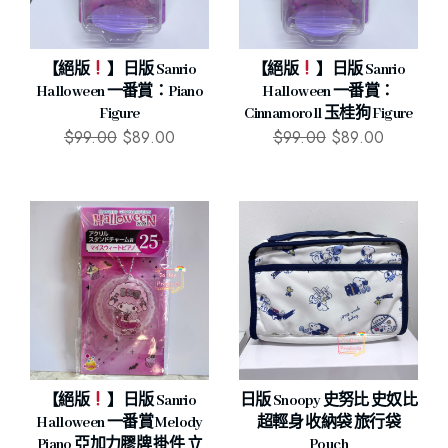
【絕版
】日版 Sanrio
【絕版
】日版 Sanrio
Halloween 一番賞：Piano
Halloween 一番賞：
Figure
Cinnamoroll 玉桂狗 Figure
$
99.00
$
89.00
$
99.00
$
89.00
【絕版
】日版 Sanrio
日版 Snoopy 史努比 史奴比
Halloween 一番賞 Melody
超輕身 收納袋 旅行袋
Piano 亞加力膠牌 掛件 立
Pouch