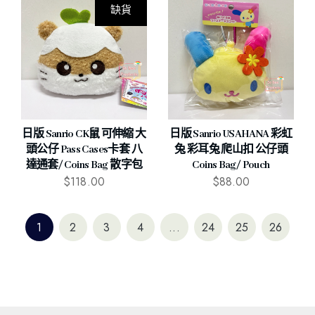
缺貨
日版 Sanrio CK鼠 可伸縮 大
日版 Sanrio USAHANA 彩虹
頭公仔 Pass Cases卡套 八
兔 彩耳兔 爬山扣 公仔頭
達通套/ Coins Bag 散字包
Coins Bag/ Pouch
$
118.00
$
88.00
1
2
3
4
...
24
25
26