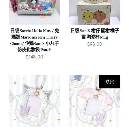
日版 Sanrio Hello Kitty / 兔
日版 San-X 柑仔 蜜柑 橘子
媽媽 Marroncream Cherry
君 陶瓷杯 Mug
$
98.00
Chums/ 企鵝Sam X 小丸子
仿皮化妝袋 Pouch
$
148.00
缺貨