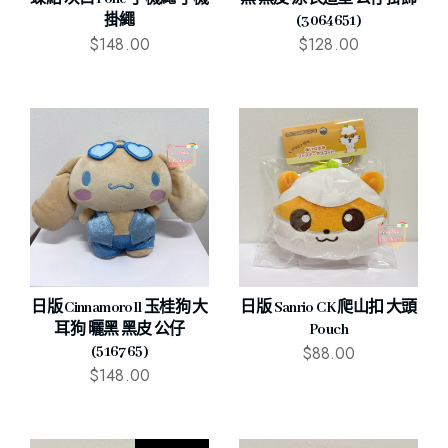
掛繩
(3064651)
$
148.00
$
128.00
日版 Cinnamoroll 玉桂狗 大
日版 Sanrio CK 爬山扣 大頭
耳狗 曬黑 黑皮 公仔
Pouch
$
88.00
(516765)
$
148.00