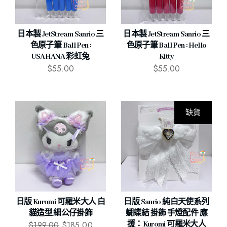
日本製 JetStream Sanrio 三
日本製 JetStream Sanrio 三
色原子筆 Ball Pen :
色原子筆 Ball Pen : Hello
USAHANA 彩虹兔
Kitty
$
55.00
$
55.00
缺貨
日版 Kuromi 可羅米大人 白
日版 Sanrio 純白天使系列
貓造型 細公仔掛飾
蝴蝶結 掛飾 手燈配件 應
$
199.00
$
185.00
援：Kuromi 可羅米大人