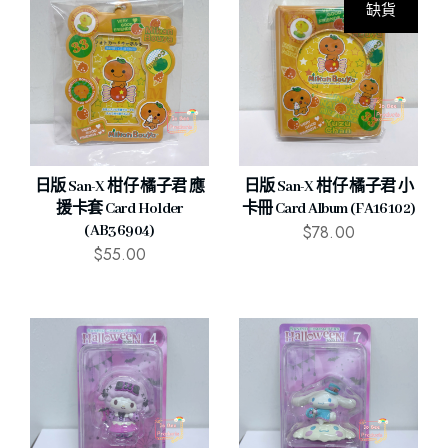
缺貨
日版 San-X 柑仔 橘子君 應
日版 San-X 柑仔 橘子君 小
援卡套 Card Holder
卡冊 Card Album (FA16102)
$
78.00
(AB36904)
$
55.00