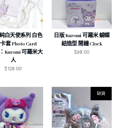
io 純白天使系列 白色
日版 Kuromi 可羅米 蝴蝶
套 Photo Card
結造型 鬧鐘 Clock
$
68.00
er：Kuromi 可羅米大
人
$
128.00
缺貨