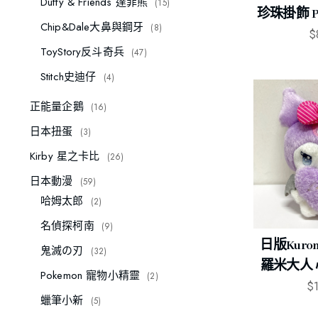
Duffy & Friends 達菲熊
15
珍珠掛飾 Pea
Chip&Dale大鼻與鋼牙
8
$
ToyStory反斗奇兵
47
Stitch史迪仔
4
正能量企鵝
16
日本扭蛋
3
Kirby 星之卡比
26
日本動漫
59
哈姆太郎
2
名偵探柯南
9
日版Kuro
鬼滅の刃
32
羅米大人 
Pokemon 寵物小精靈
2
$
蠟筆小新
5