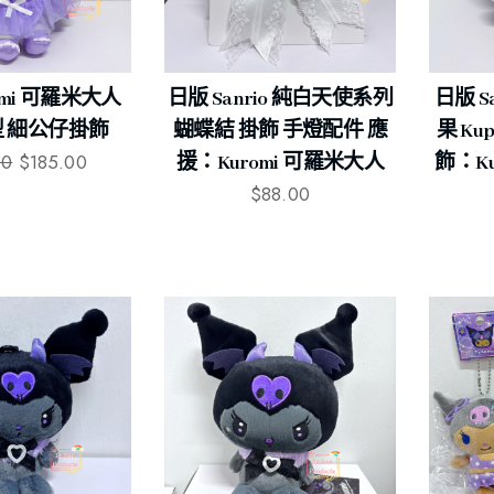
omi 可羅米大人
日版 Sanrio 純白天使系列
日版 S
 細公仔掛飾
蝴蝶結 掛飾 手燈配件 應
果 Ku
00
$
185.00
援：Kuromi 可羅米大人
飾：Ku
$
88.00