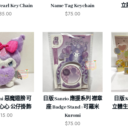
rl Key Chain
Name Tag Keychain
立
85.00
$
75.00
mi 惡魔翅膀 可
日版 Sanrio 應援系列 襟章
日版 
心心 公仔掛飾
座 Badge Stand : 可羅米
立體生日卡
115.00
Kuromi
$
75.00