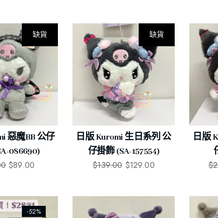
缺貨
缺貨
-10%
-7%
mi 惡魔BB 公仔
日版 Kuromi 生日系列 公
日版 K
A-086690)
仔掛飾 (SA-157554)
仔
00
$
89.00
$
139.00
$
129.00
$
2
-52%