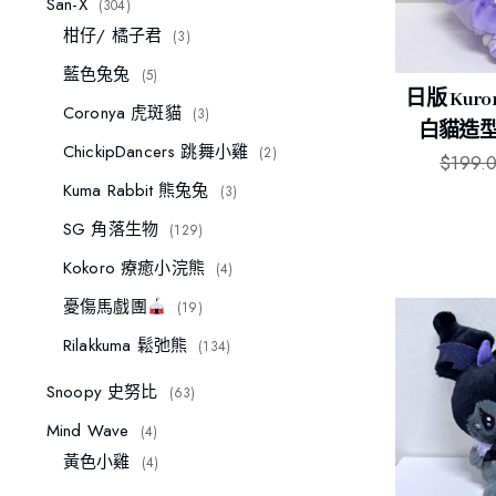
San-X
304
柑仔/ 橘子君
3
藍色兔兔
5
日版 Kur
Coronya 虎斑貓
3
白貓造型
ChickipDancers 跳舞小雞
2
$
199.
Kuma Rabbit 熊兔兔
3
SG 角落生物
129
Kokoro 療癒小浣熊
4
憂傷馬戲團
19
Rilakkuma 鬆弛熊
134
Snoopy 史努比
63
Mind Wave
4
黃色小雞
4