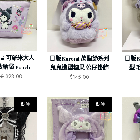
omi 可羅米大人
日版 Kuromi 萬聖節系列
日版 
納袋 Pouch
鬼鬼造型糖果 公仔掛飾
型 
00
$
28.00
$
145.00
缺貨
缺貨
-13%