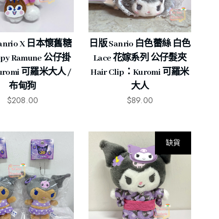
anrio X 日本懷舊糖
日版 Sanrio 白色蕾絲 白色
ppy Ramune 公仔掛
Lace 花嫁系列 公仔髮夾
romi 可羅米大人 /
Hair Clip：Kuromi 可羅米
布甸狗
大人
$
208.00
$
89.00
缺貨