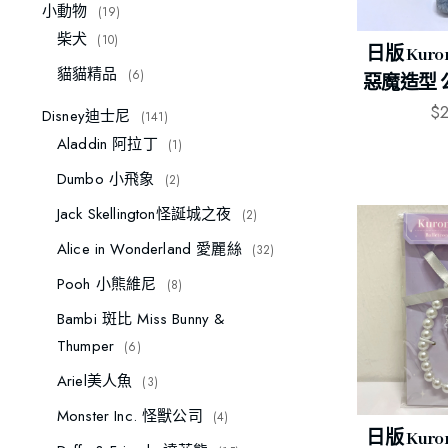
小動物
19
柴犬
10
日版 Kur
貓貓精品
6
惡魔造型 
$
Disney迪士尼
141
Aladdin 阿拉丁
1
Dumbo 小飛象
2
Jack Skellington怪誕城之夜
2
Alice in Wonderland 愛麗絲
32
Pooh 小熊維尼
8
Bambi 斑比 Miss Bunny &
Thumper
6
Ariel美人魚
3
Monster Inc. 怪獸公司
4
日版 Kur