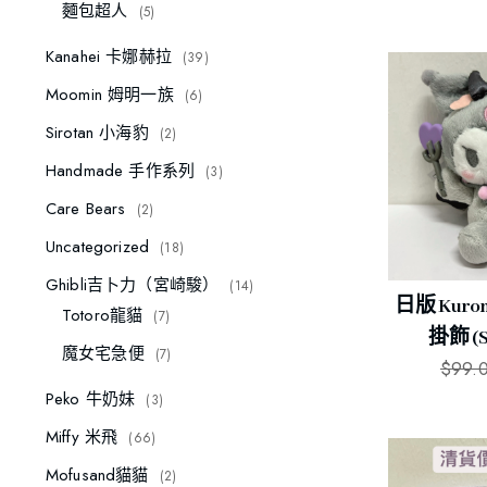
麵包超人
5
Kanahei 卡娜赫拉
39
Moomin 姆明一族
6
Sirotan 小海豹
2
Handmade 手作系列
3
Care Bears
2
Uncategorized
18
Ghibli吉卜力（宮崎駿）
14
日版 Kuro
Totoro龍貓
7
掛飾 (S
魔女宅急便
7
$
99.
Peko 牛奶妹
3
Miffy 米飛
66
Mofusand貓貓
2