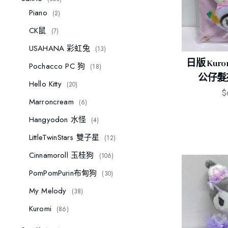
Piano
2
CK鼠
7
USAHANA 彩虹兔
13
日版 Kur
Pochacco PC 狗
18
公仔髮夾 
Hello Kitty
20
$
Marroncream
6
Hangyodon 水怪
4
LittleTwinStars 雙子星
12
Cinnamoroll 玉桂狗
106
PomPomPurin布甸狗
30
My Melody
38
Kuromi
86