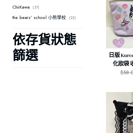
ChiiKawa
37
the bears' school 小熊學校
32
依存貨狀態
篩選
日版 Kur
化妝袋 收
$
58.