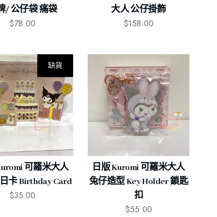
牌/ 公仔袋 痛袋
大人 公仔掛飾
$
78.00
$
158.00
缺貨
Kuromi 可羅米大人
日版 Kuromi 可羅米大人
 Birthday Card
兔仔造型 Key Holder 鎖匙
$
35.00
扣
$
55.00