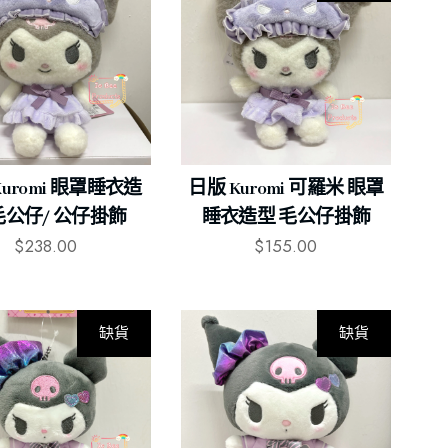
Kuromi 眼罩睡衣造
日版 Kuromi 可羅米 眼罩
毛公仔/ 公仔掛飾
睡衣造型 毛公仔掛飾
$
238.00
$
155.00
缺貨
缺貨
-7%