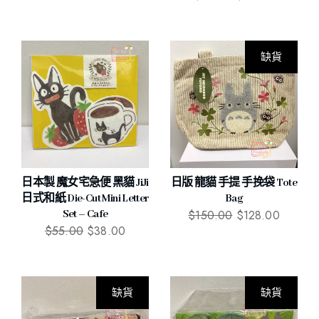
缺貨
日本製 魔女宅急便 黑貓 JiJi
日版 龍貓 手提 手挽袋 Tote
日式和紙 Die-Cut Mini Letter
Bag
$
150.00
$
128.00
Set – Cafe
$
55.00
$
38.00
缺貨
缺貨