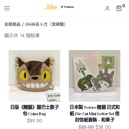
0
全部商品
/ Ghibli吉卜力（宮崎駿）
顯示共 14 個結果
日版《龍貓》貓巴士散子
日本製 Totoro 龍貓 日式和
包 Coins Bag
紙 Die-Cut Mini Letter Set 信
$
89.00
封信紙套裝 – 和果子
$
55.00
$
38.00