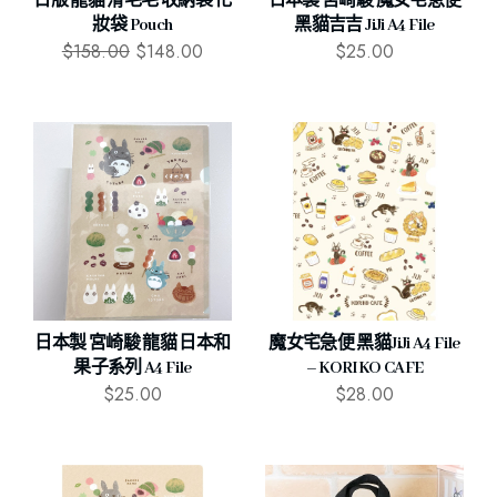
日版 龍貓 滑毛毛 收納袋 化
日本製 宮崎駿 魔女宅急便
妝袋 Pouch
黑貓吉吉 JiJi A4 File
$
158.00
$
148.00
$
25.00
日本製 宮崎駿 龍貓 日本和
魔女宅急便 黑貓JiJi A4 File
果子系列 A4 File
– KORIKO CAFE
$
25.00
$
28.00