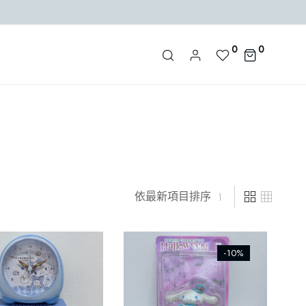
0
0
-10%