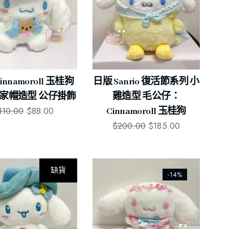
innamoroll 玉桂狗
日版 Sanrio 復活節系列 小
家帽造型 公仔掛飾
雞造型 毛公仔：
110.00
$
88.00
Cinnamoroll 玉桂狗
$
200.00
$
185.00
缺貨
-8%
-14%