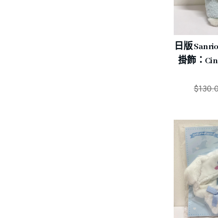
日版 Sanr
掛飾：Cinn
$
130.