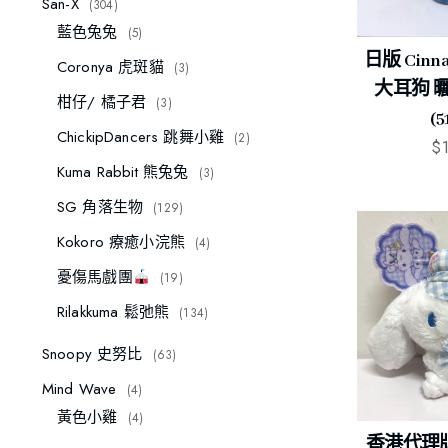
San-X
304
藍色兔兔
5
日版 Cinn
Coronya 虎斑貓
3
大耳狗 曬
柑仔/ 橘子君
3
(5
ChickipDancers 跳舞小雞
2
$
Kuma Rabbit 熊兔兔
3
SG 角落生物
129
Kokoro 療癒小浣熊
4
憂傷馬戲團
19
Rilakkuma 鬆弛熊
134
Snoopy 史努比
63
Mind Wave
4
黃色小雞
4
香港代理版 C