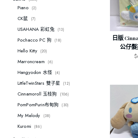
Piano
2
CK鼠
7
USAHANA 彩虹兔
13
日版 Cinn
Pochacco PC 狗
18
公仔髮夾 
Hello Kitty
20
$
Marroncream
6
Hangyodon 水怪
4
LittleTwinStars 雙子星
12
Cinnamoroll 玉桂狗
106
PomPomPurin布甸狗
30
My Melody
38
Kuromi
86