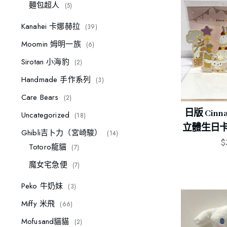
麵包超人
5
Kanahei 卡娜赫拉
39
Moomin 姆明一族
6
Sirotan 小海豹
2
Handmade 手作系列
3
Care Bears
2
日版 Cinn
Uncategorized
18
立體生日卡 Bi
Ghibli吉卜力（宮崎駿）
14
$
Totoro龍貓
7
魔女宅急便
7
Peko 牛奶妹
3
Miffy 米飛
66
Mofusand貓貓
2