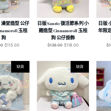
io 澡堂造型 公仔
日版 Sanrio 復活節系列 小
日版 小
amoroll 玉桂
雞造型 Cinnamoroll 玉桂
年限定 
狗
狗 公仔掛飾
00
$
115.00
$
138.00
$
118.00
$
缺貨
缺貨
-18%