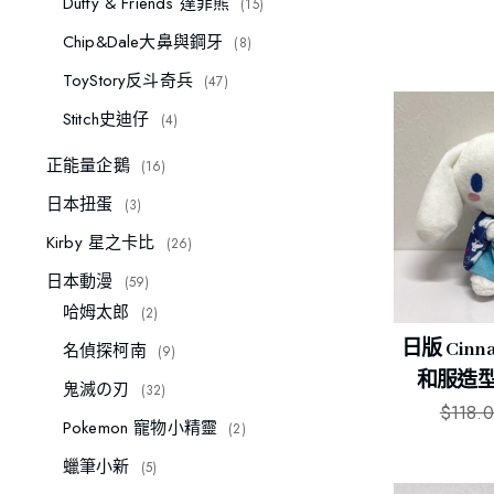
Duffy & Friends 達菲熊
15
Chip&Dale大鼻與鋼牙
8
ToyStory反斗奇兵
47
Stitch史迪仔
4
正能量企鵝
16
日本扭蛋
3
Kirby 星之卡比
26
日本動漫
59
哈姆太郎
2
日版 Cinn
名偵探柯南
9
和服造型
鬼滅の刃
32
$
118.
Pokemon 寵物小精靈
2
蠟筆小新
5