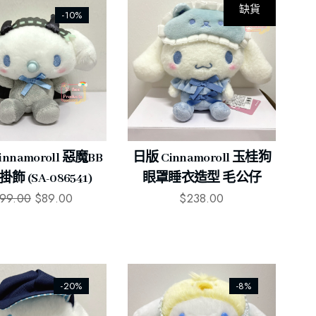
缺貨
-10%
nnamoroll 惡魔BB
日版 Cinnamoroll 玉桂狗
飾 (SA-086541)
眼罩睡衣造型 毛公仔
99.00
$
89.00
$
238.00
-20%
-8%