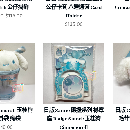
公仔卡套 八達通套 Card
Cinn
ilk 公仔掛飾
00
$
115.00
Holder
$
135.00
amoroll 玉桂狗
日版 Sanrio 應援系列 襟章
日版 C
掛袋 痛袋
座 Badge Stand : 玉桂狗
毛茸
148.00
Cinnamoroll