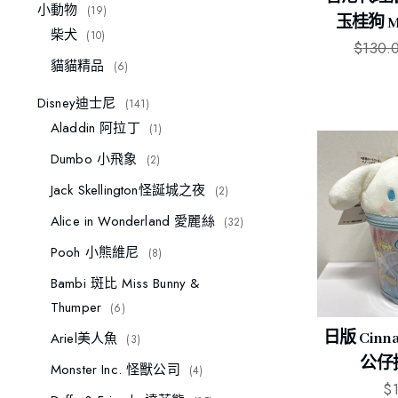
小動物
19
玉桂狗 M
柴犬
10
$
130.
貓貓精品
6
Disney迪士尼
141
Aladdin 阿拉丁
1
Dumbo 小飛象
2
Jack Skellington怪誕城之夜
2
Alice in Wonderland 愛麗絲
32
Pooh 小熊維尼
8
Bambi 斑比 Miss Bunny &
Thumper
6
日版 Cinn
Ariel美人魚
3
公仔
Monster Inc. 怪獸公司
4
$