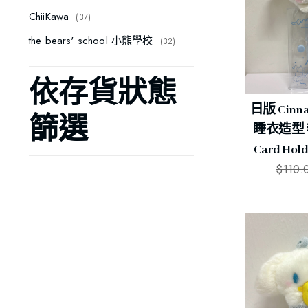
ChiiKawa
37
the bears' school 小熊學校
32
依存貨狀態
日版 Cinn
篩選
睡衣造型
Card Ho
$
110.