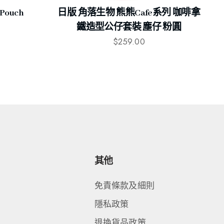
Pouch
日版 角落生物 熊熊Cafe系列 咖啡拿
鐵造型公仔套裝 塵仔 粉圓
$
259.00
其他
免責條款及細則
隱私政策
退換貨品政策