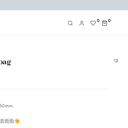
0
0
bag
×60mm
去街街