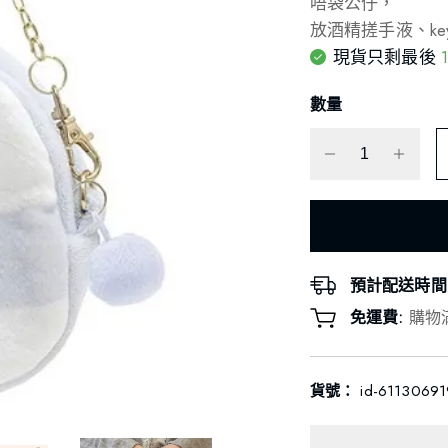
唔袋公仔，
放酒精搓手液、ke
現貨只剩最後
數量
預計配送時間
免運費:
購物
貨號：
id-6113069