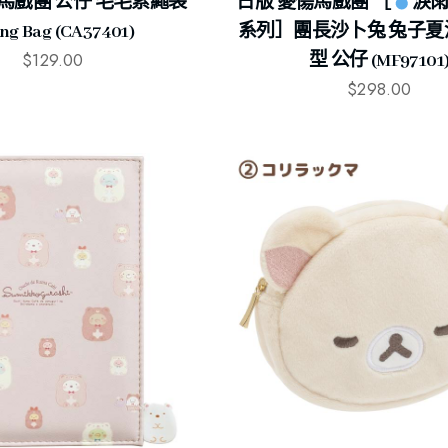
馬戲團 公仔 毛毛索繩袋
日版 憂傷馬戲團 ［
淚
ing Bag (CA37401)
系列］團長沙卜兔 兔子夏
$
129.00
型 公仔 (MF97101
$
298.00