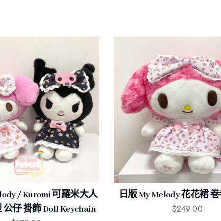
lody / Kuromi 可羅米大人
日版 My Melody 花花裙
$
249.00
仔 掛飾 Doll Keychain