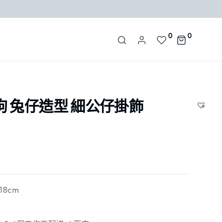
0
0
狗 兔仔造型 細公仔掛飾
×18cm