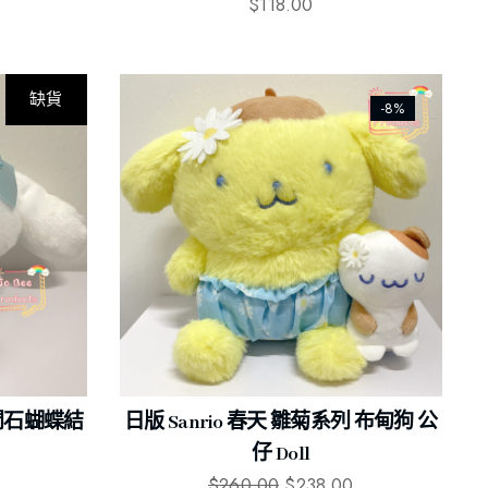
$
118.00
缺貨
-8%
狗 閃石蝴蝶結
日版 Sanrio 春天 雛菊系列 布甸狗 公
仔 Doll
$
260.00
$
238.00