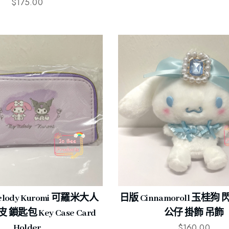
$
175.00
elody Kuromi 可羅米大人
日版 Cinnamoroll 玉桂
鎖匙包 Key Case Card
公仔 掛飾 吊飾
$
160.00
Holder