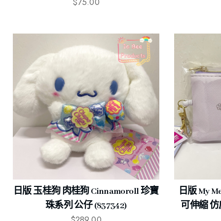
$
75.00
日版 玉桂狗 肉桂狗 Cinnamoroll 珍寶
日版 My M
珠系列 公仔 (837342)
可伸縮 仿皮 
$
289.00