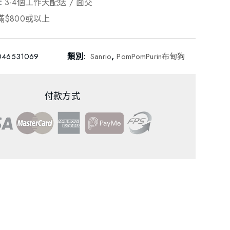
:
3-4個工作天配送 / 面交
滿$800或以上
046531069
類別:
Sanrio
,
PomPomPurin布甸狗
付款方式