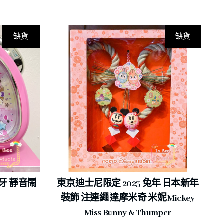
缺貨
缺貨
與鋼牙 靜音鬧
東京迪士尼限定 2023 兔年 日本新年
裝飾 注連繩 達摩米奇 米妮 Mickey
Miss Bunny & Thumper