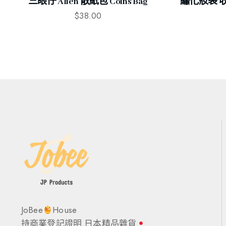
三眼仔 Alien 散紙包 Coins Bag
繡化妝袋 收納袋
$
38.00
JoBee
House
持商業登記證明 日本精品雜貨