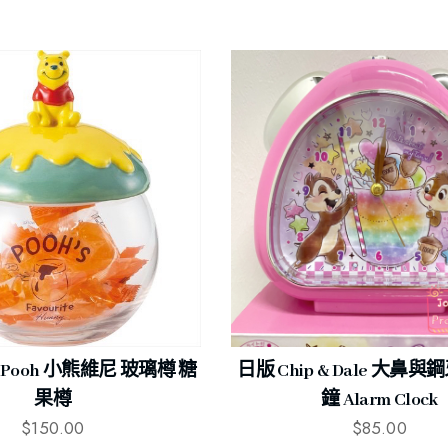
he Pooh 小熊維尼 玻璃樽 糖
日版 Chip & Dale 大鼻
果樽
鐘 Alarm Clock
$
150.00
$
85.00