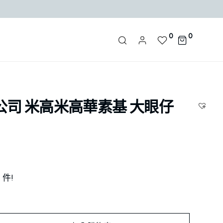
0
0
公司 米高米高華素基 大眼仔
1
件!