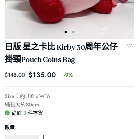
日版 星之卡比 Kirby 30周年公仔
掛頸Pouch Coins Bag
$
135.00
$
148.00
-9%
Size：約H18 x W16
繩長大約80cm
3
尚餘
件存貨
數量