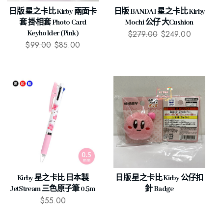
日版 星之卡比 Kirby 兩面卡
日版 BANDAI 星之卡比 Kirby
套 掛相套 Photo Card
Mochi 公仔 大cushion
$
279.00
$
249.00
Keyholder (Pink)
$
99.00
$
85.00
Kirby 星之卡比 日本製
日版 星之卡比 Kirby 公仔扣
JetStream 三色原子筆 0.5m
針 Badge
$
55.00