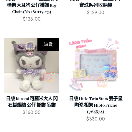
桂狗 大耳狗 公仔掛飾 Key
寶珠系列 收納袋
$
129.00
Chain (No.180117-23)
$
138.00
缺貨
日版 Kuromi 可羅米大人 閃
日版 Little Twin Stars 雙子星
石蝴蝶結 公仔 掛飾 吊飾
陶瓷 相架 Photo Frame
$
160.00
(764574)
$
330.00