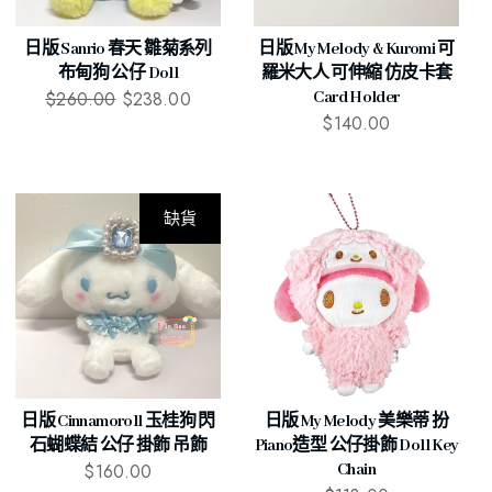
日版 Sanrio 春天 雛菊系列
日版 My Melody & Kuromi 可
布甸狗 公仔 Doll
羅米大人 可伸縮 仿皮卡套
$
260.00
$
238.00
Card Holder
$
140.00
缺貨
日版 Cinnamoroll 玉桂狗 閃
日版 My Melody 美樂蒂 扮
石蝴蝶結 公仔 掛飾 吊飾
Piano造型 公仔掛飾 Doll Key
$
160.00
Chain