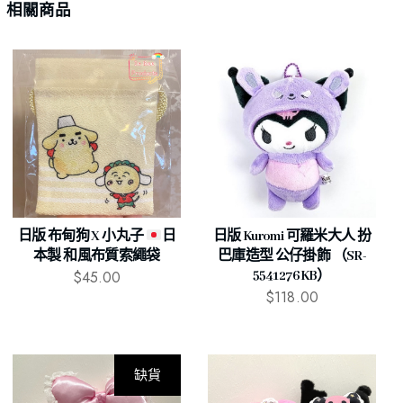
相關商品
日版 布甸狗 X 小丸子
日
日版 Kuromi 可羅米大人 扮
本製 和風布質索繩袋
巴庫造型 公仔掛飾 （SR-
$
45.00
5541276KB）
$
118.00
缺貨