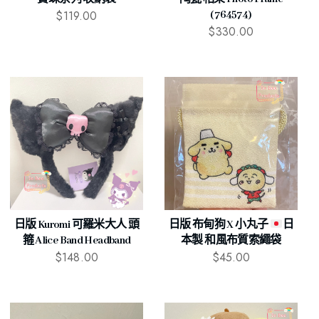
$
119.00
(764574)
$
330.00
日版 Kuromi 可羅米大人 頭
日版 布甸狗 X 小丸子
日
箍 Alice Band Headband
本製 和風布質索繩袋
$
148.00
$
45.00