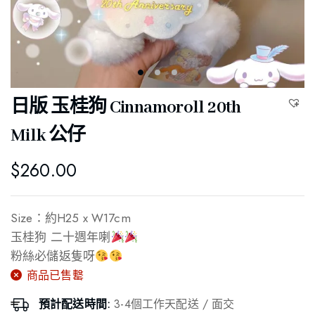
日版 玉桂狗 Cinnamoroll 20th
Milk 公仔
$
260.00
Size：約H25 x W17cm
玉桂狗 二十週年喇
粉絲必儲返隻呀
商品已售罊
預計配送時間:
3-4個工作天配送 / 面交