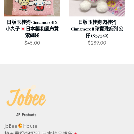
日版 玉桂狗 Cinnamoroll X
日版 玉桂狗 肉桂狗
小丸子
日本製 和風布質
Cinnamoroll 珍寶珠系列 公
索繩袋
仔 (837342)
$
45.00
$
289.00
JoBee
House
持商業登記證明 日本精品雜貨