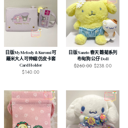
日版 My Melody & Kuromi 可
日版 Sanrio 春天 雛菊系列
羅米大人 可伸縮 仿皮卡套
布甸狗 公仔 Doll
$
260.00
$
238.00
Card Holder
$
140.00