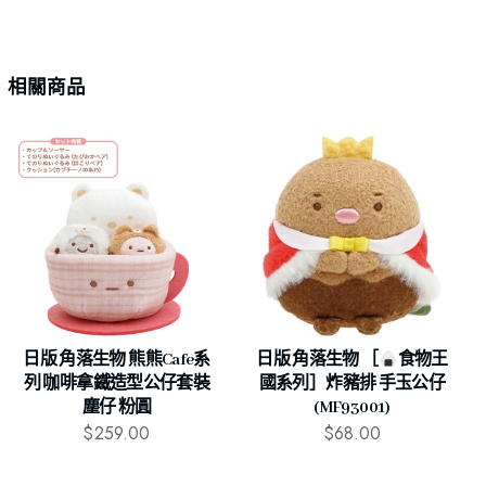
相關商品
日版 角落生物 熊熊Cafe系
日版 角落生物 ［
食物王
列 咖啡拿鐵造型公仔套裝
國系列］炸豬排 手玉公仔
塵仔 粉圓
(MF93001)
$
259.00
$
68.00