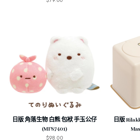
日版 角落生物 白熊 包袱 手玉公仔
日版 Ril
(MF87401)
Mas
$
98.00