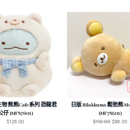
物 熊熊Cafe系列 恐龍君
日版 Rilakkuma 鬆弛熊 M
公仔 (MF87601)
(MF78501)
$
128.00
$
110.00
$
88.00