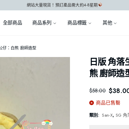
網站大量現貨！預訂產品需大約4-8星期
全部商品
商品系列
商品標籤
其他
玉公仔：白熊 廚師造型
日版 角落
熊 廚師造
$
38.0
$
58.00
商品已售罊
類別:
San-X
,
SG 