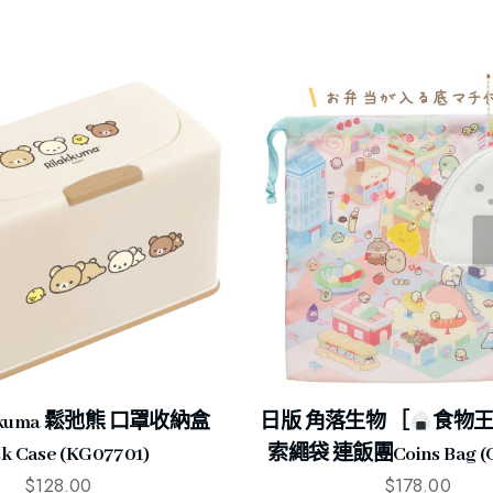
akkuma 鬆弛熊 口罩收納盒
日版 角落生物 ［
食物
k Case (KG07701)
索繩袋 連飯團Coins Bag (C
$
128.00
$
178.00