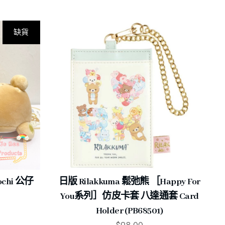
缺貨
-20%
ochi 公仔
日版 Rilakkuma 鬆弛熊 ［Happy For
You系列］仿皮卡套 八達通套 Card
Holder (PB68501)
$
98.00