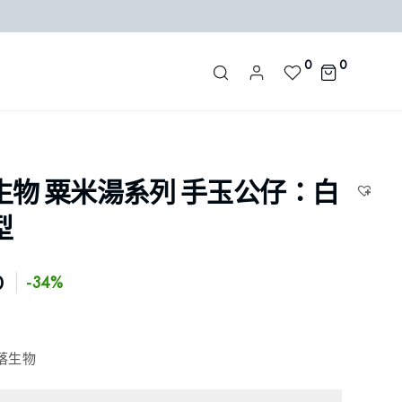
0
0
生物 粟米湯系列 手玉公仔：白
型
0
-34%
角落生物