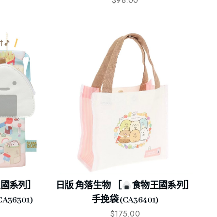
王國系列］
日版 角落生物 ［
食物王國系列］
A36301)
手挽袋 (CA36401)
$
175.00