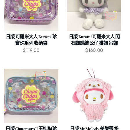
日版 可羅米大人 Kuromi 珍
日版 Kuromi 可羅米大人 閃
寶珠系列 收納袋
石蝴蝶結 公仔 掛飾 吊飾
$
119.00
$
160.00
日版 Cinnamoroll 玉桂狗 珍
日版 My Melody 美樂蒂 扮