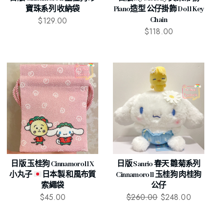
寶珠系列 收納袋
Piano造型 公仔掛飾 Doll Key
$
129.00
Chain
$
118.00
日版 玉桂狗 Cinnamoroll X
日版 Sanrio 春天 雛菊系列
小丸子
日本製 和風布質
Cinnamoroll 玉桂狗 肉桂狗
索繩袋
公仔
$
45.00
$
260.00
$
248.00