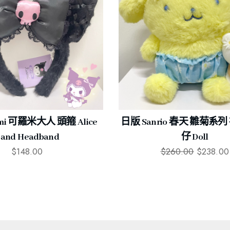
mi 可羅米大人 頭箍 Alice
日版 Sanrio 春天 雛菊系
and Headband
仔 Doll
$
148.00
$
260.00
$
238.00