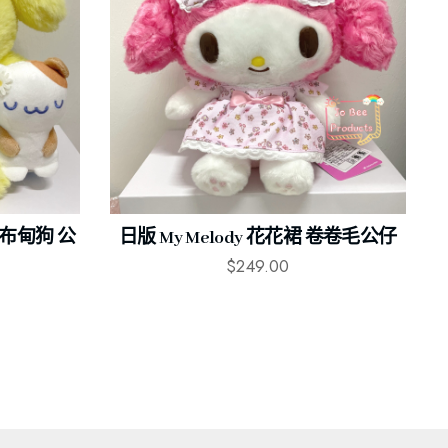
列 布甸狗 公
日版 My Melody 花花裙 卷卷毛公仔
$
249.00