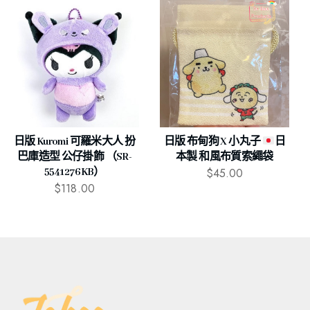
日版 Kuromi 可羅米大人 扮
日版 布甸狗 X 小丸子
日
巴庫造型 公仔掛飾 （SR-
本製 和風布質索繩袋
$
45.00
5541276KB）
$
118.00