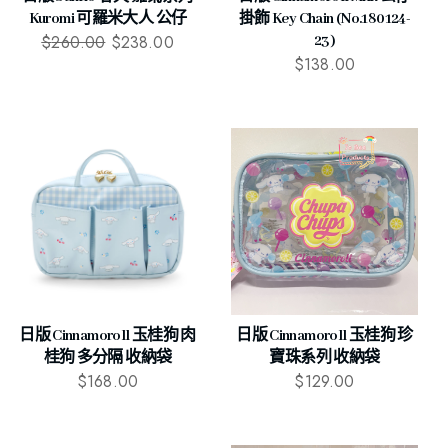
Kuromi 可羅米大人 公仔
掛飾 Key Chain (No.180124-
$
260.00
$
238.00
23)
$
138.00
日版 Cinnamoroll 玉桂狗 肉
日版 Cinnamoroll 玉桂狗 珍
桂狗 多分隔 收納袋
寶珠系列 收納袋
$
168.00
$
129.00