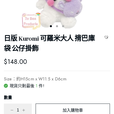
日版 Kuromi 可羅米大人 揹巴庫
袋 公仔掛飾
$
148.00
Size：約H15cm x W11.5 x D6cm
1
現貨只剩最後
件!
數量
加入購物車