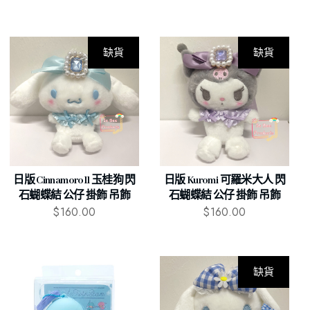
缺貨
缺貨
日版 Cinnamoroll 玉桂狗 閃
日版 Kuromi 可羅米大人 閃
石蝴蝶結 公仔 掛飾 吊飾
石蝴蝶結 公仔 掛飾 吊飾
$
160.00
$
160.00
缺貨