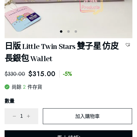
日版 Little Twin Stars 雙子星 仿皮
長銀包 Wallet
$
315.00
$
330.00
-5%
2
尚餘
件存貨
數量
加入購物車