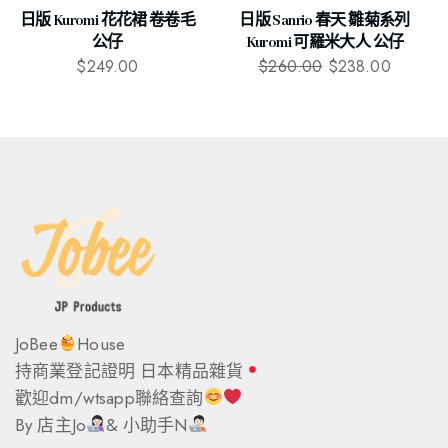
日版 Kuromi 花花裙 卷卷毛
日版 Sanrio 春天 雛菊系列
公仔
Kuromi 可羅米大人 公仔
$
249.00
$
260.00
$
238.00
JoBee
House
持商業登記證明 日本精品雜貨
歡迎dm/wtsapp聯絡查詢
By 店主Jo
& 小助手N