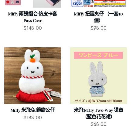
Miffy 兩邊摺合 仿皮卡套
Miffy 扭蛋夾仔 （一套10
Pass Case
個）
$
148.00
$
98.00
Miffy 米飛兔 鏡餅公仔
米飛 Miffy Two-Way 燙章
$
188.00
（藍色花花裙）
$
68.00