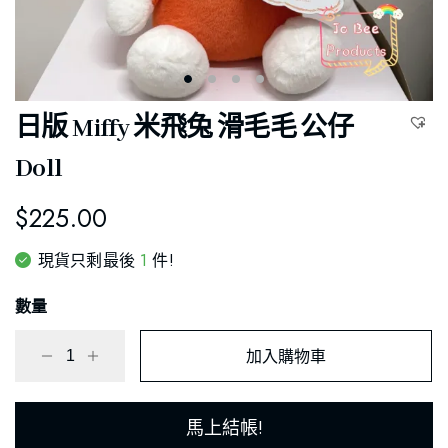
日版 Miffy 米飛兔 滑毛毛 公仔
Doll
$
225.00
1
現貨只剩最後
件!
數量
加入購物車
馬上結帳!