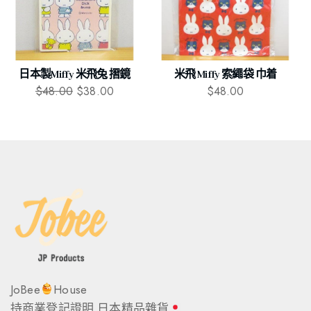
日本製Miffy 米飛兔 摺鏡
米飛 Miffy 索繩袋 巾着
$
48.00
$
38.00
$
48.00
JoBee
House
持商業登記證明 日本精品雜貨