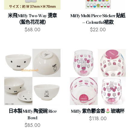
米飛 Miffy Two-Way 燙章
Miffy Multi Piece Sticker 貼紙
（藍色花花裙）
– Colourful裙款
$
68.00
$
22.00
日本製 Miffy 陶瓷碗 Rice
Miffy 紫色鬱金香
玻璃杯
$
118.00
Bowl
$
85.00