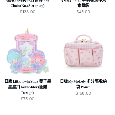
桂狗 大耳狗 公仔掛飾 Key
小丸子
日本製 和風布質
Chain (No.180117-23)
索繩袋
$
138.00
$
45.00
日版 Little Twin Stars 雙子星
日版 My Melody 多分隔 收納
星星扣 Keyholder (圖鑑
袋 Pouch
$
168.00
Design)
$
75.00