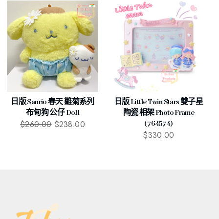
日版 Sanrio 春天 雛菊系列
日版 Little Twin Stars 雙子星
布甸狗 公仔 Doll
陶瓷 相架 Photo Frame
$
260.00
$
238.00
(764574)
$
330.00