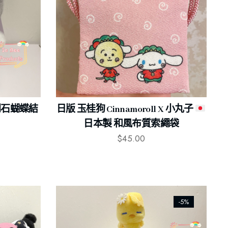
 閃石蝴蝶結
日版 玉桂狗 Cinnamoroll X 小丸子
日本製 和風布質索繩袋
$
45.00
-5%