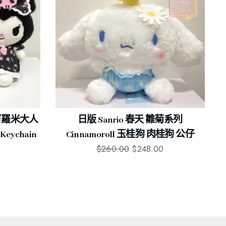
mi 可羅米大人
日版 Sanrio 春天 雛菊系列
eychain
Cinnamoroll 玉桂狗 肉桂狗 公仔
$
260.00
$
248.00