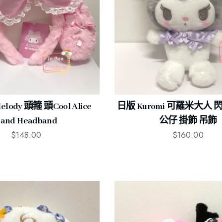
lody 頭箍 頭cool Alice
日版 Kuromi 可羅米大人
and Headband
公仔 掛飾 吊飾
$
148.00
$
160.00