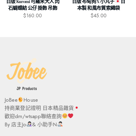
日版 Kuromi 可羅米大人 閃
日版 布甸狗 X 小丸子
日
石蝴蝶結 公仔 掛飾 吊飾
本製 和風布質索繩袋
$
160.00
$
45.00
JoBee
House
持商業登記證明 日本精品雜貨
歡迎dm/wtsapp聯絡查詢
By 店主Jo
& 小助手N