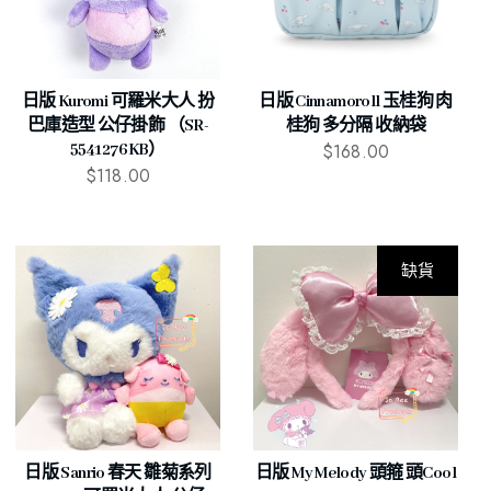
日版 Kuromi 可羅米大人 扮
日版 Cinnamoroll 玉桂狗 肉
巴庫造型 公仔掛飾 （SR-
桂狗 多分隔 收納袋
$
168.00
5541276KB）
$
118.00
缺貨
日版 Sanrio 春天 雛菊系列
日版 My Melody 頭箍 頭cool