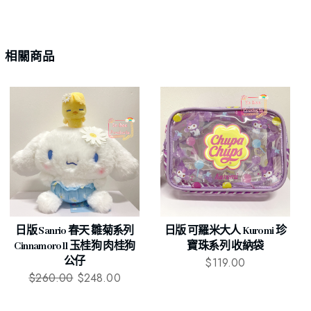
相關商品
日版 Sanrio 春天 雛菊系列
日版 可羅米大人 Kuromi 珍
Cinnamoroll 玉桂狗 肉桂狗
寶珠系列 收納袋
$
119.00
公仔
$
260.00
$
248.00