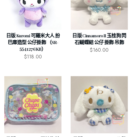
日版 Kuromi 可羅米大人 扮
日版 Cinnamoroll 玉桂狗 閃
巴庫造型 公仔掛飾 （SR-
石蝴蝶結 公仔 掛飾 吊飾
$
160.00
5541276KB）
$
118.00