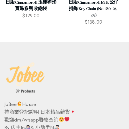
日版 Cinnamoroll 玉桂狗 珍
日版 Cinnamoroll Milk 公仔
寶珠系列 收納袋
掛飾 Key Chain (No.180124-
$
129.00
23)
$
138.00
JoBee
House
持商業登記證明 日本精品雜貨
歡迎dm/wtsapp聯絡查詢
By 店主Jo
& 小助手N