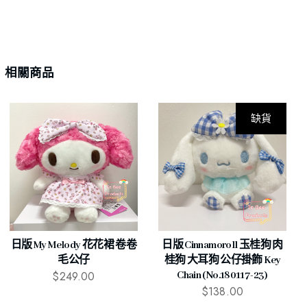
相關商品
缺貨
日版 My Melody 花花裙 卷卷
日版 Cinnamoroll 玉桂狗 肉
毛公仔
桂狗 大耳狗 公仔掛飾 Key
$
249.00
Chain (No.180117-23)
$
138.00