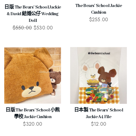
The Bears’ School Jackie
日版 The Bears’ School Jackie
Cushion
& David 結婚公仔 Wedding
$
255.00
Doll
$
550.00
$
530.00
日版 The Bears’ School 小熊
日本製 The Bears’ School
學校 Jackie Cushion
Jackie A4 File
$
320.00
$
12.00