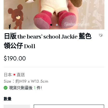
日版 the bears’ school Jackie 藍色
領公仔 Doll
$
190.00
日本
直送
Size：約H19 x W13.5cm
1
現貨只剩最後
件!
數量