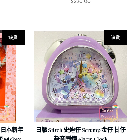
$
220.00
缺貨
缺貨
年 日本新年
日版 Stitch 史迪仔 Scrump 金仔 甘仔
Mickey
靜音鬧鐘 Alarm Clock