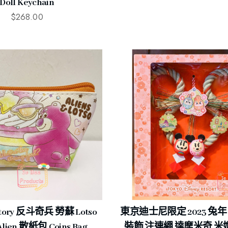
Doll Keychain
$
268.00
tory 反斗奇兵 勞蘇 Lotso
東京迪士尼限定 2023 兔
ien 散紙包 Coins Bag
裝飾 注連繩 達摩米奇 米妮 