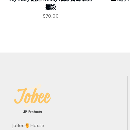
擺設
$
70.00
JoBee
House