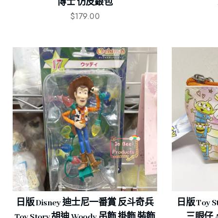
博士 仿皮銀包
$
179.00
日版 Disney 迪士尼一番賞 反斗奇兵
日版 Toy S
Toy Story 胡迪 Woody 吊飾 掛飾 裝飾
三眼仔 Al