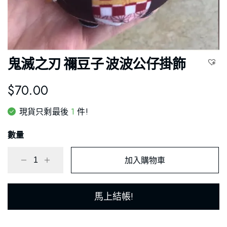
鬼滅之刃 禰豆子 波波公仔掛飾
$
70.00
1
現貨只剩最後
件!
數量
加入購物車
馬上結帳!