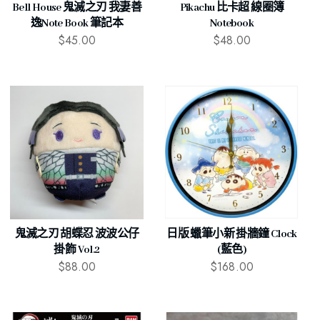
Bell House 鬼滅之刃 我妻善
Pikachu 比卡超 線圈簿
逸Note Book 筆記本
Notebook
$
45.00
$
48.00
鬼滅之刃 胡蝶忍 波波公仔
日版 蠟筆小新 掛牆鐘 Clock
掛飾 Vol.2
(藍色)
$
88.00
$
168.00