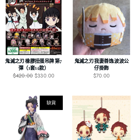
鬼滅之刃 橡膠扭蛋吊牌 第7
鬼滅之刃 我妻善逸 波波公
彈（1套14款）
仔掛飾
$
420.00
$
330.00
$
70.00
缺貨