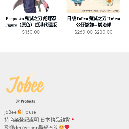
Banpresto 鬼滅之刃 胡蝶忍
日版 FuRyu 鬼滅之刃 H16cm
Figure（原色）香港代理版
公仔掛飾 – 炭治郎
$
150.00
$
260.00
$
230.00
JoBee
House
持商業登記證明 日本精品雜貨
歡迎dm/wtsapp聯絡查詢