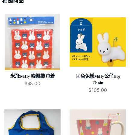
相關商品
米飛 Miffy 索繩袋 巾着
兔兔樣Miffy公仔Key
$
48.00
Chain
$
105.00