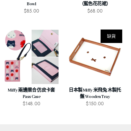
Bowl
（藍色花花裙）
$
85.00
$
68.00
缺貨
Miffy 兩邊摺合 仿皮卡套
日本製 Miffy 米飛兔 木製托
Pass Case
盤 Wooden Tray
$
148.00
$
150.00