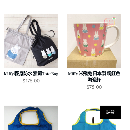
Miffy 輕身防水 索繩Tote Bag
Miffy 米飛兔 日本製 粉紅色
$
175.00
陶瓷杯
$
75.00
缺貨