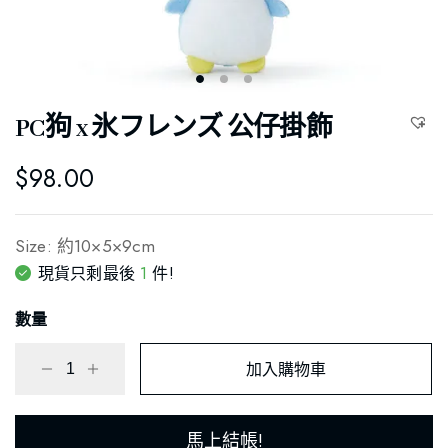
PC狗 x 氷フレンズ 公仔掛飾
$
98.00
Size: 約10×5×9cm
1
現貨只剩最後
件!
數量
加入購物車
馬上結帳!