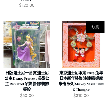
$
120.00
缺貨
日版 迪士尼一番賞 迪士尼
東京迪士尼限定 2023 兔年
公主 Disney Princess 長髮公
日本新年裝飾 注連繩 達摩
主 Rapunzel 吊飾 掛飾 裝飾
米奇 米妮 Mickey Miss Bunny
擺設
& Thumper
$
50.00
$
310.00