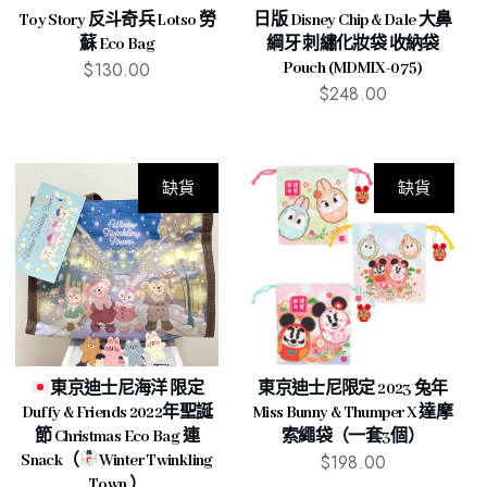
Toy Story 反斗奇兵 Lotso 勞
日版 Disney Chip & Dale 大鼻
蘇 Eco Bag
綱牙 刺繡化妝袋 收納袋
$
130.00
Pouch (MDMIX-075)
$
248.00
缺貨
缺貨
東京迪士尼海洋 限定
東京迪士尼限定 2023 兔年
Duffy & Friends 2022年聖誕
Miss Bunny & Thumper X 達摩
節 Christmas Eco Bag 連
索繩袋（一套3個）
$
198.00
Snack（
Winter Twinkling
Town ）