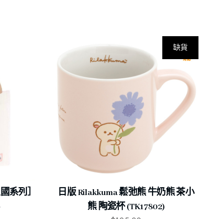
缺貨
王國系列］
日版 Rilakkuma 鬆弛熊 牛奶熊 茶小
)
熊 陶瓷杯 (TK17802)