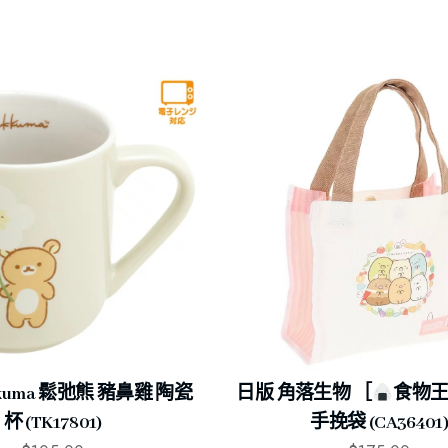
kkuma 鬆弛熊 豬鼻雞 陶瓷
日版 角落生物 ［
食物
杯 (TK17801)
手挽袋 (CA36401