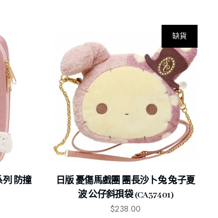
缺貨
系列 防撞
日版 憂傷馬戲團 團長沙卜兔 兔子夏
波 公仔斜孭袋 (CA37401)
$
238.00