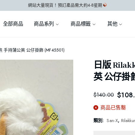
網站大量現貨！預訂產品需大約4-8星期
全部商品
商品系列
商品標籤
其他
小熊 手持蒲公英 公仔掛飾 (MF45501)
日版 Ril
英 公仔掛飾 
$
108
$
140.00
商品已售罊
類別:
San-X
,
Rilak