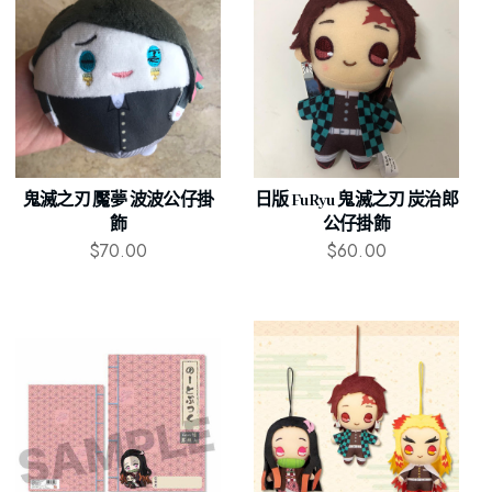
鬼滅之刃 魘夢 波波公仔掛
日版 FuRyu 鬼滅之刃 炭治郎
飾
公仔掛飾
$
70.00
$
60.00