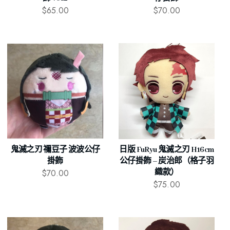
$
65.00
$
70.00
鬼滅之刃 禰豆子 波波公仔
日版 FuRyu 鬼滅之刃 H16cm
掛飾
公仔掛飾 – 炭治郎（格子羽
$
70.00
織款）
$
75.00