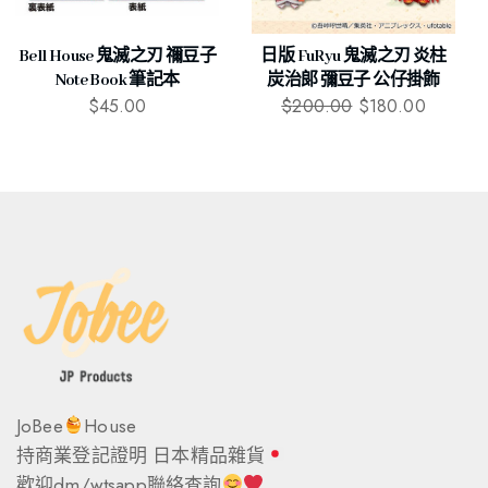
Bell House 鬼滅之刃 禰豆子
日版 FuRyu 鬼滅之刃 炎柱
Note Book 筆記本
炭治郞 彌豆子 公仔掛飾
$
45.00
$
200.00
$
180.00
JoBee
House
持商業登記證明 日本精品雜貨
歡迎dm/wtsapp聯絡查詢