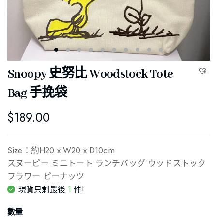
Snoopy 史努比 Woodstock Tote
Bag 手挽袋
$
189.00
Size：約H20 x W20 x D10cm
スヌーピー ミニトート ランチバッグ ウッドストック
フラワー ピーナッツ
1
現貨只剩最後
件!
數量