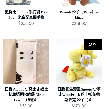
史努比 Snoopy 手挽袋 Tote
Peanuts公仔（S Size） –
Bag – 米白配直間手挽
Linus
$
250.00
$
218.00
缺貨
日版 Snoopy 史努比 史奴比
日版 花生漫畫 Snoopy 史努
抗菌透明收納袋 Clear
比 Woodstock 胡士托 伍德
Pouch（長形）
斯托克 公仔（S）
$
58.00
$
170.00