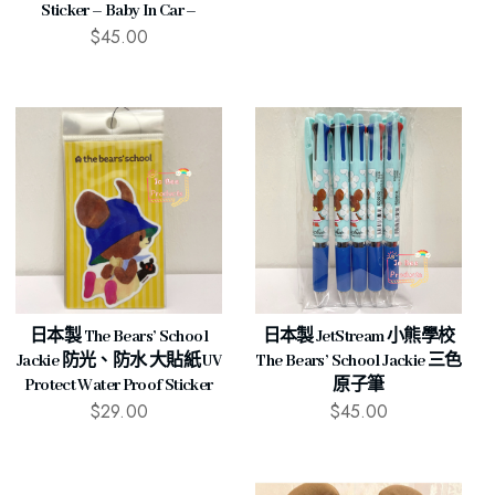
Sticker – Baby In Car –
$
45.00
日本製 The Bears’ School
日本製 JetStream 小熊學校
Jackie 防光、防水 大貼紙 UV
The Bears’ School Jackie 三色
Protect Water Proof Sticker
原子筆
$
29.00
$
45.00